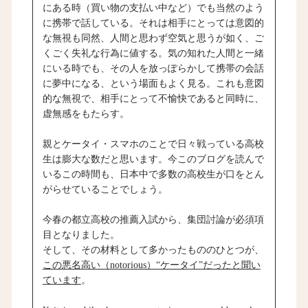
にある時（買い物の支払い中など）でも当然のよう
に携帯で話している。それは相手にとっては意図的
な無視も同然、人間と思わず空気と思うが如く、ご
くごく失礼な行為に値する。気の知れた人間と一緒
にいる時でも、その人を放っぽらかして携帯の会話
に夢中になる、という場面もよく見る。これも意図
的な無視で、相手にとって不愉快であると同時に、
虚無感をもたらす。
親とケータイ・スマホのことで日々戦っている高校
生は膨大な数だと思います。今このブログを読んで
いるこの時間も、日本中で多数の高校生が口をとん
がらせていることでしょう。
今春の都立高校の推薦入試から、集団討論が必須項
目となりました。
そして、その材料として多かったもののひとつが、
この悪名高い（notorious）“ケータイ”だったと聞い
ています
。