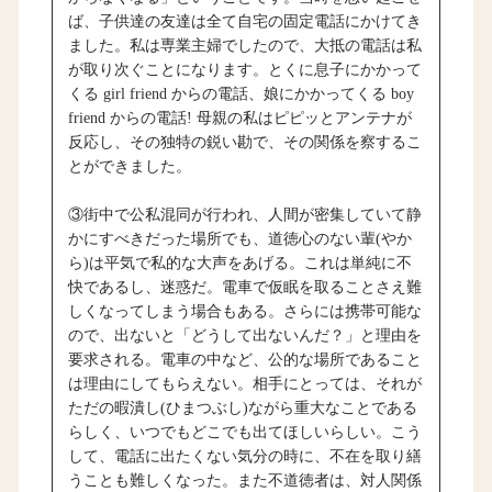
ば、子供達の友達は全て自宅の固定電話にかけてき
ました。私は専業主婦でしたので、大抵の電話は私
が取り次ぐことになります。とくに息子にかかって
くる girl friend からの電話、娘にかかってくる boy
friend からの電話! 母親の私はピピッとアンテナが
反応し、その独特の鋭い勘で、その関係を察するこ
とができました。
③街中で公私混同が行われ、人間が密集していて静
かにすべきだった場所でも、道徳心のない輩(やか
ら)は平気で私的な大声をあげる。これは単純に不
快であるし、迷惑だ。電車で仮眠を取ることさえ難
しくなってしまう場合もある。さらには携帯可能な
ので、出ないと「どうして出ないんだ？」と理由を
要求される。電車の中など、公的な場所であること
は理由にしてもらえない。相手にとっては、それが
ただの暇潰し(ひまつぶし)ながら重大なことである
らしく、いつでもどこでも出てほしいらしい。こう
して、電話に出たくない気分の時に、不在を取り繕
うことも難しくなった。また不道徳者は、対人関係