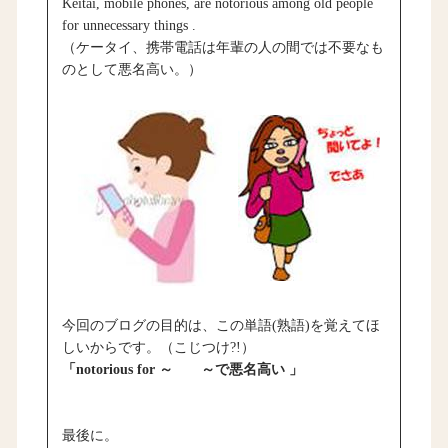
Keitai, mobile phones, are notorious among old people
for unnecessary things .
（ケータイ、携帯電話は年輩の人の間では不要なも
のとして悪名高い。）
今回のブログの目的は、この単語(熟語)を覚えてほ
しいからです。（こじつけ?!）
「notorious for ～ ～で悪名高い 」
最後に。