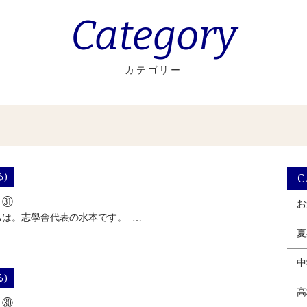
Category
カテゴリー
C
)
る㉛
お
ちは。志學舎代表の水本です。 …
夏
中
)
高
る㉚