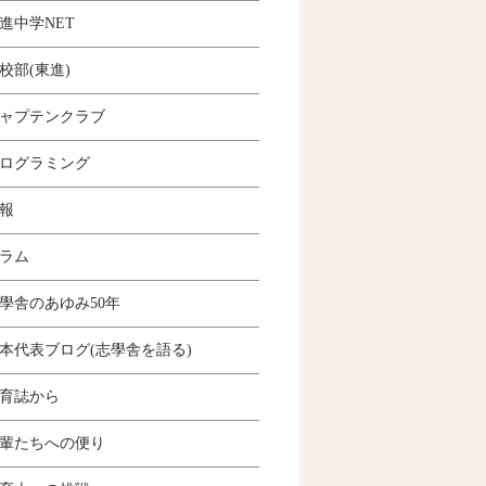
進中学NET
校部(東進)
ャプテンクラブ
ログラミング
報
ラム
學舎のあゆみ50年
本代表ブログ(志學舎を語る)
育誌から
輩たちへの便り