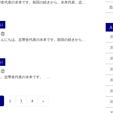
學舎代表の水本です。前回の続きから。水本代表、志…
志
)
A
る㉓
2
こんにちは。志學舎代表の水本です。前回の続きから…
2
2
)
2
る㉒
は。志學舎代表の水本です。 …
2
2
2
3
4
»
2
2