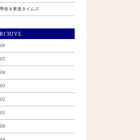
學舎＆東進タイムズ
RCHIVE
026
025
024
023
022
021
020
019