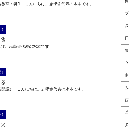
保
台教室の誕生 こんにちは。志學舎代表の水本です。…
ブ
高
)
日
る㉖
ちは。志學舎代表の水本です。 …
豊
立
)
南
る㉕
み
室開設） こんにちは。志學舎代表の水本です。 …
西
若
)
る㉔
多