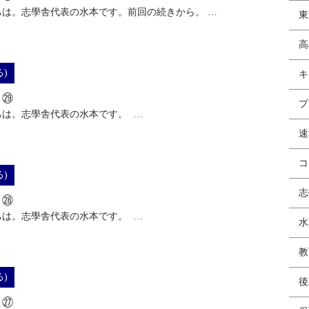
ちは。志學舎代表の水本です。前回の続きから。 …
東
高
)
キ
る㉙
プ
ちは。志學舎代表の水本です。 …
速
コ
)
志
る㉘
ちは。志學舎代表の水本です。 …
水
教
)
後
る㉗