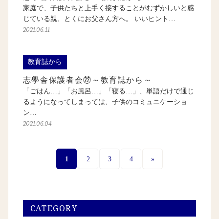
家庭で、子供たちと上手く接することがむずかしいと感
じている親、とくにお父さん方へ。 いいヒント…
2021.06.11
教育誌から
志學舎保護者会㉒～教育誌から～
「ごはん…」「お風呂…」「寝る…」、単語だけで通じ
るようになってしまっては、子供のコミュニケーショ
ン…
2021.06.04
1
2
3
4
»
CATEGORY