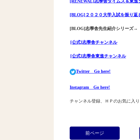
[RENEWAL]志學舎タイムズ＆東
[BLOG]２０２０大学入試を振り
[BLOG]志學舎先生紹介シリーズ→
[公式]志學舎チャンネル
[公式]志學舎東進チャンネル
Twitter Go here!
Instagram Go here!
チャンネル登録、ＨＰのお気に入り
前ページ