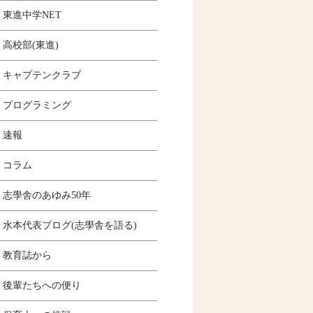
東進中学NET
高校部(東進)
キャプテンクラブ
プログラミング
速報
コラム
志學舎のあゆみ50年
水本代表ブログ(志學舎を語る)
教育誌から
後輩たちへの便り