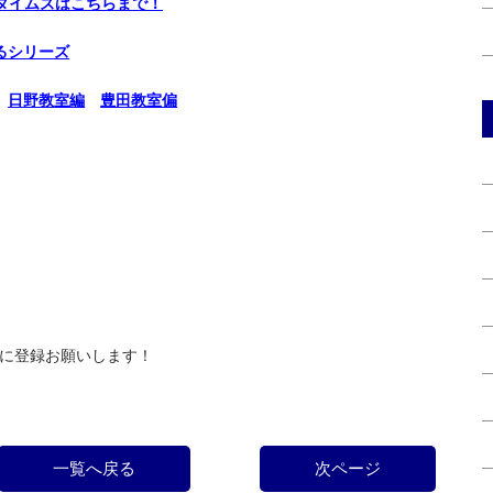
進タイムズはこちらまで！
返るシリーズ
日野教室編
豊田教室偏
に登録お願いします！
一覧へ戻る
次ページ