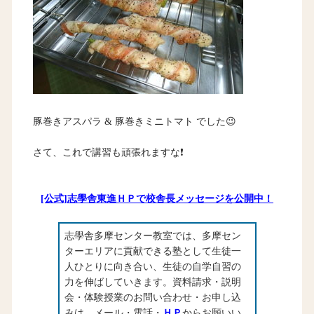
豚巻きアスパラ & 豚巻きミニトマト でした😉
さて、これで講習も頑張れますな❗
[公式]志學舎東進ＨＰで校舎長メッセージを公開中！
志學舎多摩センター教室では、多摩セン
ターエリアに貢献できる塾として生徒一
人ひとりに向き合い、生徒の自学自習の
力を伸ばしていきます。資料請求・説明
会・体験授業のお問い合わせ・お申し込
みは、メール・電話・
ＨＰ
からお願いい