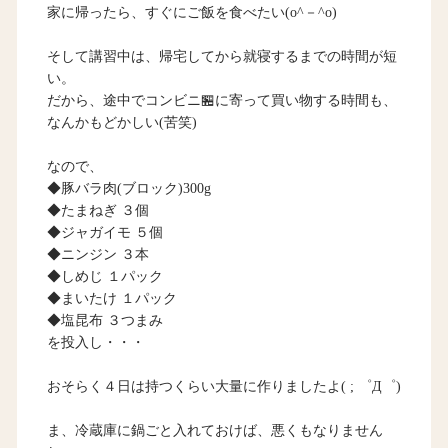
家に帰ったら、すぐにご飯を食べたい(o^－^o)
そして講習中は、帰宅してから就寝するまでの時間が短
い。
だから、途中でコンビニ🏪に寄って買い物する時間も、
なんかもどかしい(苦笑)
なので、
◆豚バラ肉(ブロック)300g
◆たまねぎ ３個
◆ジャガイモ ５個
◆ニンジン ３本
◆しめじ １パック
◆まいたけ １パック
◆塩昆布 ３つまみ
を投入し・・・
おそらく４日は持つくらい大量に作りましたよ( ; ゜Д゜)
ま、冷蔵庫に鍋ごと入れておけば、悪くもなりません