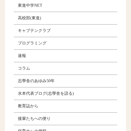
東進中学NET
高校部(東進)
キャプテンクラブ
プログラミング
速報
コラム
志學舎のあゆみ50年
水本代表ブログ(志學舎を語る)
教育誌から
後輩たちへの便り