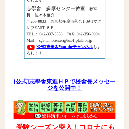
たします。
志學舎 多摩センター教室
教室
長 佐々木俊介
〒206-0033 東京都多摩市落合1-39-1マグ
レブEAST ６Ｆ
TEL： 042-337-5558 FAX: 042-356-0904
Mail： sgs-tamacenter@bz01.plala.or.jp
[公式]志學舎Youtubeチャンネル
もよ
ろしく！
[公式]志學舎東進ＨＰで校舎長メッセー
ジを公開中！
受験シーズン突入！コロナにも