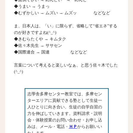
◆うまい → うまっ
◆むずかしい → ムズい → ムズッ などなど
ま、日本人は、「い」に限らず、省略して“省エネ”する
のが好きですよね(^_^)
◆きむらたくや → キムタク
◆佐々木先生 → ササセン
◆国際連合 → 国連 などなど
言葉について考えると楽しいなぁ、と思う佐々木でした
(^_^)
志學舎多摩センター教室では、多摩セン
ターエリアに貢献できる塾として生徒一
人ひとりに向き合い、生徒の自学自習の
力を伸ばしていきます。資料請求・説明
会・体験授業のお問い合わせ・お申し込
みは、メール・電話・
ＨＰ
からお願いい