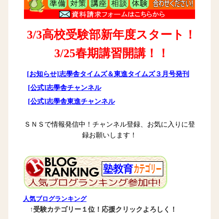
3/3高校受験部新年度スタート！
3/25春期講習開講！！
[お知らせ]志學舎タイムズ＆東進タイムズ３月号発刊
[公式]志學舎チャンネル
[公式]志學舎東進チャンネル
ＳＮＳで情報発信中！チャンネル登録、お気に入りに登
録お願いします！
人気ブログランキング
↑受験カテゴリー１位！応援クリックよろしく！