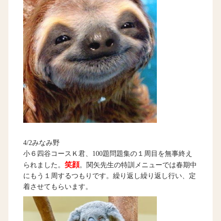
4/2みなみ野
小６四谷コースＫ君、100題問題集の１周目を無事終え
笑顔
られました。
。関矢先生の特訓メニューでは春期中
にもう１周するつもりです。繰り返し繰り返し行い、定
着させてもらいます。