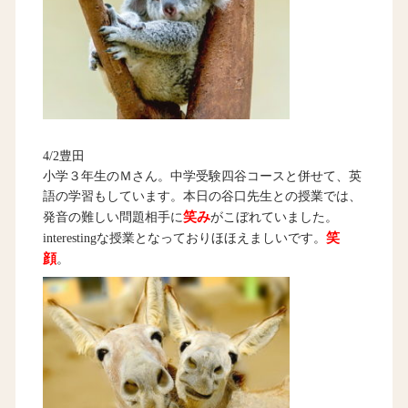
4/2豊田
小学３年生のＭさん。中学受験四谷コースと併せて、英
語の学習もしています。本日の谷口先生との授業では、
笑み
発音の難しい問題相手に
がこぼれていました。
笑
interestingな授業となっておりほほえましいです。
顔
。