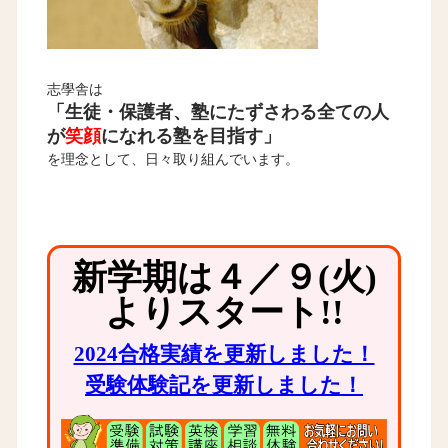
志學舎は
「生徒・保護者、塾にたずさわる全ての人
が
笑顔
になれる塾を目指す」
を理念として、日々取り組んでいます。
新学期は４／９(火)
よりスタート!!
2024合格実績を更新しました！
受験体験記を更新しました！