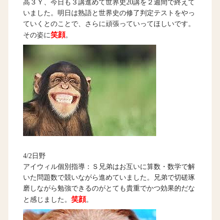
高３Ｙ、今日も３講進めて世界史20講を２週間で終えて
いました。明日は熟語と世界史の修了判定テストをやっ
ていくとのことで、さらに頑張っていってほしいです。
笑顔
その姿に
。
4/2日野
アイウィル個別指導：Ｓ兄弟はお互いに算数・数学で解
いた問題数で競いながら進めていました。兄弟で切磋琢
磨しながら勉強できるのがとても貴重でかつ効果的だな
笑顔
と感じました。
。