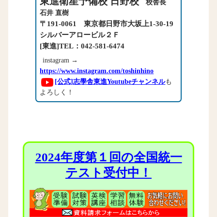
東進衛星予備校 日野校
校舎長
石井 直樹
〒191-0061 東京都日野市大坂上1-30-19
シルバーアロービル２Ｆ
[東進]TEL：042-581-6474
instagram →
https://www.instagram.com/toshinhino
[公式]志學舎東進Youtubeチャンネル
も
よろしく！
2024年度第１回の全国統一
テスト受付中！