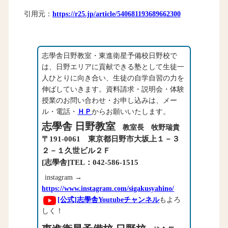
引用元：
https://r25.jp/article/540681193689662300
志學舎日野教室・東進衛星予備校日野校で
は、日野エリアに貢献できる塾として生徒一
人ひとりに向き合い、生徒の自学自習の力を
伸ばしていきます。資料請求・説明会・体験
授業のお問い合わせ・お申し込みは、メー
ル・電話・
ＨＰ
からお願いいたします。
志學舎 日野教室
教室長 牧野瑞貴
〒191-0061 東京都日野市大坂上１－３
２－１久世ビル２Ｆ
[志學舎]TEL：042-586-1515
instagram →
https://www.instagram.com/sigakusyahino/
[公式]志學舎Youtubeチャンネル
もよろ
しく！