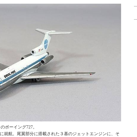
このボーイング727。
の年に就航。尾翼部分に搭載された３基のジェットエンジンに、そ