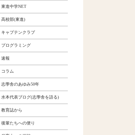
東進中学NET
高校部(東進)
キャプテンクラブ
プログラミング
速報
コラム
志學舎のあゆみ50年
水本代表ブログ(志學舎を語る)
教育誌から
後輩たちへの便り