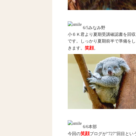
6/5みなみ野
小６Ｋ君より夏期受講確認書を回収
です。しっかり夏期前半で準備をし
笑顔
きます。
。
6/6本部
笑顔
今回の
ブログが“727”回目と