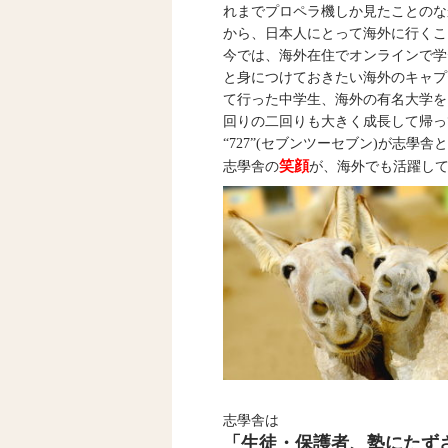
れまでプロペラ機しか見たことのな
から、日本人にとって海外に行くこ
今では、海外在住でオンラインで学
と身につけておきたい海外のキャプ
て行った中学生、海外の有名大学を
回りの二回りも大きく成長して帰っ
“727”(セブンツーセブン)が志
笑顔
志學舎の
が、海外でも活躍し
志學舎は
「生徒・保護者、塾にたず