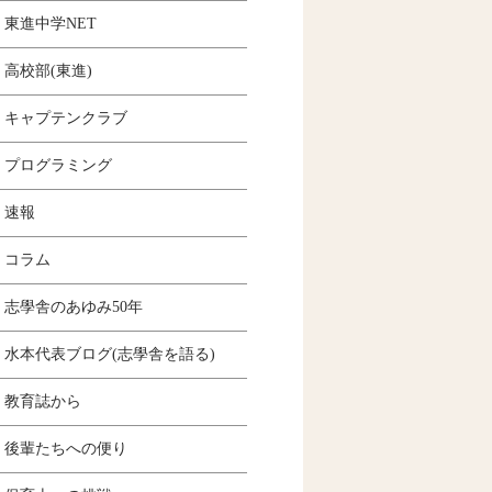
東進中学NET
高校部(東進)
キャプテンクラブ
プログラミング
速報
コラム
志學舎のあゆみ50年
水本代表ブログ(志學舎を語る)
教育誌から
後輩たちへの便り