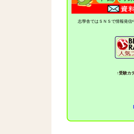
志學舎ではＳＮＳで情報発信
↑受験カテ