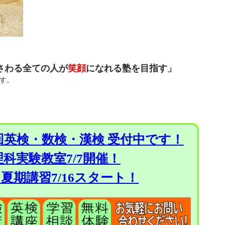
さわる全ての人が
笑顔
になれる塾を目指す」
す。
２回英検・数検・漢検 受付中です！
科実験教室7/7開催！
度 夏期講習7/16スタート！