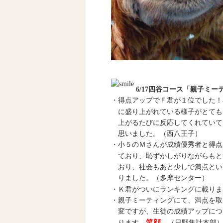
6/17四谷コース「親子ミー
・得点アップでＦ君が１位でした！
に盛り上がれている様子がとても
上がるたびに反応してくれていて
思いました。（西八王子）
・小５のＭさんが成績優秀者と得点
ており、恥ずかしがりながらもと
おり、社会もあと少しで満点とい
りました。（多摩センター）
・Ｋ君がついにランキングに載りま
・親子ミーティングにて、満点を取
変ですが、生徒の成績アップにつ
笑顔
ります。
。（日野集計本部