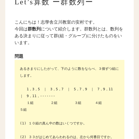
Let’s算数 ー群数列ー
こんにちは！志學舎立川教室の安村です。
今回は
群数列
について紹介します。群数列とは、数列を
ある決まりに従って群(組・グループ)に分けたものをい
います。
問題
あるきまりにしたがって、下のように数をならべ、３個ずつ組に
します。
1，3，5 ｜ 3，5，7 ｜ 5，7，9 ｜ 7，9，11
｜ 9，11，-------
１組 ２組 ３組 ４組
５組
(1) １０組の真ん中の数はいくつですか。
(2) ３３がはじめてあらわれるのは、左から何番目ですか。