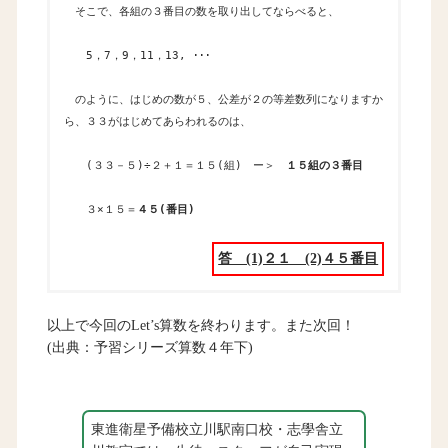
そこで、各組の３番目の数を取り出してならべると、
5，7，9，11，13, ･･･
のように、はじめの数が５、公差が２の等差数列になりますか
ら、３３がはじめてあらわれるのは、
(３３－５)÷２＋１＝１５(組) ー＞
１５組の３番目
３×１５＝
４５(番目)
答 (1)２１ (2)４５番目
以上で今回のLet’s算数を終わります。また次回！
(出典：予習シリーズ算数４年下)
東進衛星予備校立川駅南口校・志學舎立