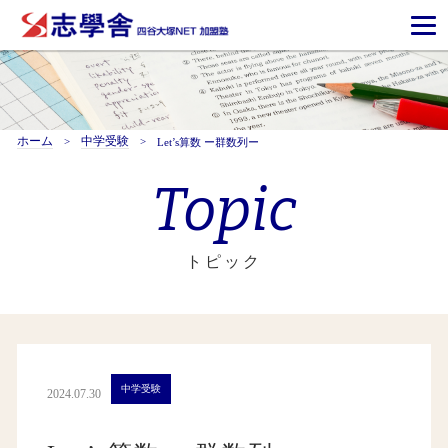
ホーム
中学受験
Let’s算数 ー群数列ー
Topic
トピック
中学受験
2024.07.30