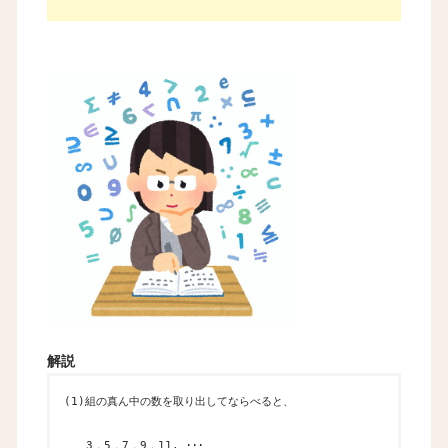
解説
(1)組の真ん中の数を取り出してならべると、
3，5，7，9，11, ･･･