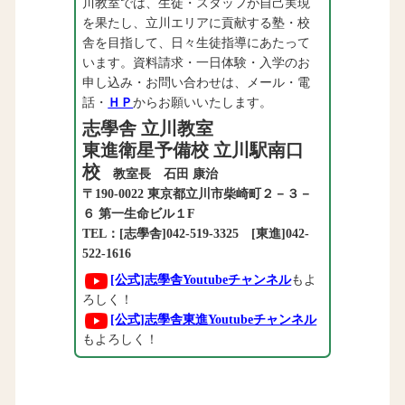
川教室では、生徒・スタッフが自己実現
を果たし、立川エリアに貢献する塾・校
舎を目指して、日々生徒指導にあたって
います。資料請求・一日体験・入学のお
申し込み・お問い合わせは、メール・電
話・
ＨＰ
からお願いいたします。
志學舎 立川教室
東進衛星予備校 立川駅南口
校
教室長 石田 康治
〒190-0022 東京都立川市柴崎町２－３－
６ 第一生命ビル１F
TEL：[志學舎]042-519-3325 [東進]042-
522-1616
[公式]志學舎Youtubeチャンネル
もよ
ろしく！
[公式]志學舎東進Youtubeチャンネル
もよろしく！