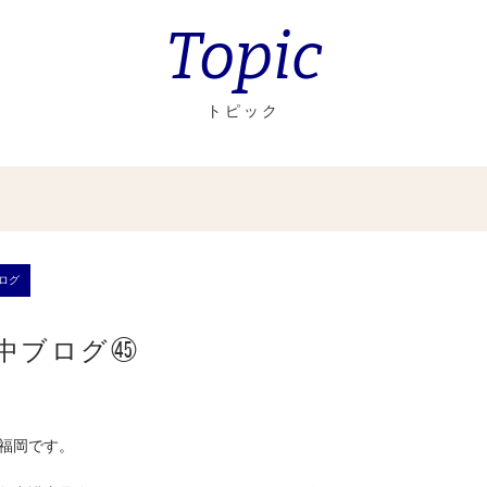
Topic
トピック
ログ
中ブログ㊺
福岡です。