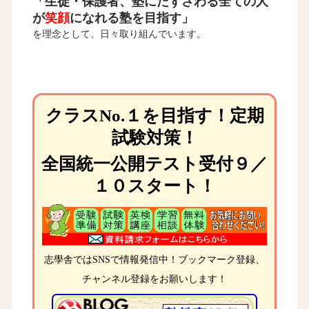
「生徒・保護者、塾にたずさわる全ての人
が
笑顔
になれる塾を目指す」
を理念として、日々取り組んでいます。
クラスNo.１を目指す！定期
試験対策！
全国統一公開テスト受付９／
１０スタート！
志學舎ではSNSで情報発信中！ブックマーク登録、
チャンネル登録をお願いします！