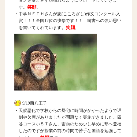
ョンを落とさず頑張れるようにサポートしていきま
笑顔
す。
。
・中学ＮＥＴＨさんが志(こころざし)作文コンクール入
賞！！！全国17位の快挙です！！！司書への強い思い
笑顔
を書いてくれています。
。
9/19西八王子
・天候悪化で学校からの帰宅に時間がかかったようで遅
刻や欠席がありましたが問題なく実施できました。四
谷コース小５Ｔさん、雷雨のため少し早めに塾へ登校
したのですが授業の前の時間で苦手な国語を勉強して