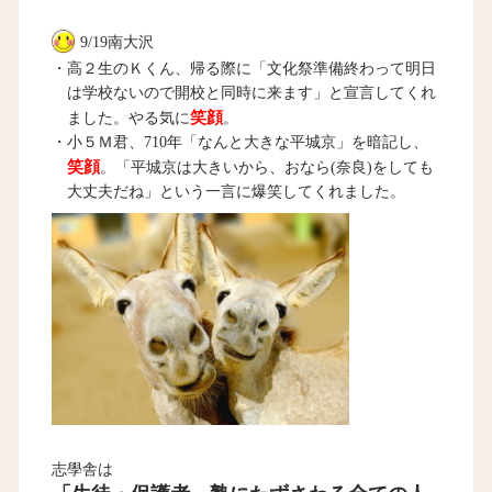
9/19南大沢
・高２生のＫくん、帰る際に「文化祭準備終わって明日
は学校ないので開校と同時に来ます」と宣言してくれ
笑顔
ました。やる気に
。
・小５Ｍ君、710年「なんと大きな平城京」を暗記し、
笑顔
。「平城京は大きいから、おなら(奈良)をしても
大丈夫だね」という一言に爆笑してくれました。
志學舎は