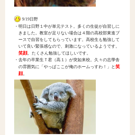
9/19日野
・明日は日野１中が単元テスト。多くの生徒が自習しに
きました。教室が足りない場合は４階の高校部東進ブ
ースで自習をしてもらっています。高校生も勉強して
いて良い緊張感なので、刺激になっているようです。
笑顔
。たくさん勉強してほしいです。
・去年の卒業生Ｔ君（高１）が突如来校。久々の志學舎
笑
の雰囲気に「やっぱここが俺のホームっすわ！」と
顔
。