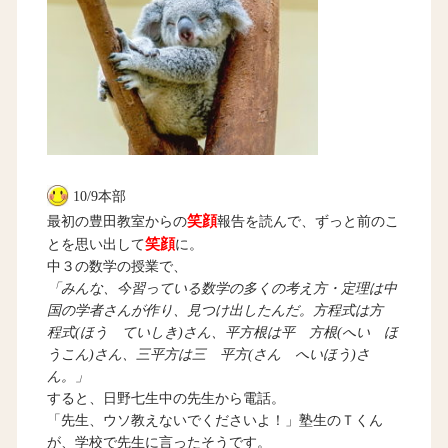
10/9本部
笑顔
最初の豊田教室からの
報告を読んで、ずっと前のこ
笑顔
とを思い出して
に。
中３の数学の授業で、
「みんな、今習っている数学の多くの考え方・定理は中
国の学者さんが作り、見つけ出したんだ。方程式は方
程式(ほう ていしき)さん、平方根は平 方根(へい ほ
うこん)さん、三平方は三 平方(さん へいほう)さ
ん。」
すると、日野七生中の先生から電話。
「先生、ウソ教えないでくださいよ！」塾生のＴくん
が、学校で先生に言ったそうです。