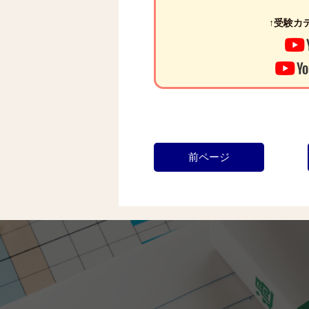
↑受験カテ
前ページ