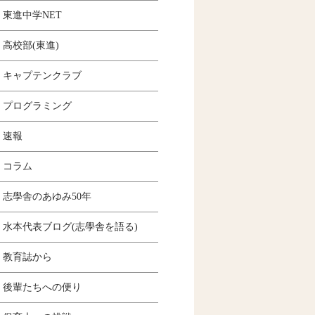
東進中学NET
高校部(東進)
キャプテンクラブ
プログラミング
速報
コラム
志學舎のあゆみ50年
水本代表ブログ(志學舎を語る)
教育誌から
後輩たちへの便り