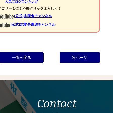
人気ブログランキング
ゴリー１位！応援クリックよろしく！
[公式]志學舎チャンネル
[公式]志學舎東進チャンネル
一覧へ戻る
次ページ
Contact