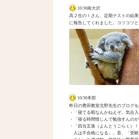
10/30南大沢
高２生のＩさん、定期テストの結果
に報告してくれました。コツコツと
10/30本部
昨日の豊田教室北野先生のブログを
・「寝てる暇なんかねえぞ。気合入
・「寝る時間惜しんで勉強すんのが
・「四当五落（よんとうごらく）！
人は不合格になる」。昔、「受験