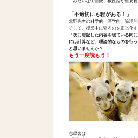
みたいな価値観、根性論が重要視
「不適切にも程がある！」
北野先生の科学的、医学的、論理的
そして、授業中に寝るのを正当化す
「夜に暗記した内容を寝ている間に
には計算など、理論的なものを行う
と思いませんか？」
もう一度読もう！
志學舎は