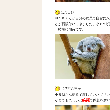
12/5日野
中１Ｋくんが自分の意思で自習に来
とが習慣付いてきました。小６の頃
ト結果に期待です。
12/5西八王子
小５Ｍさん宿題で渡していたプリン
笑顔
がとても楽しいと
で問題を解