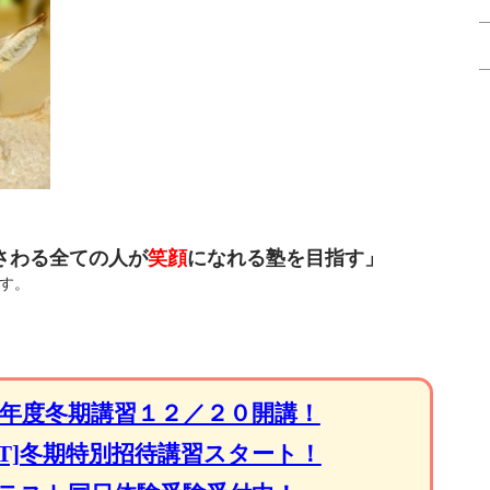
さわる全ての人が
笑顔
になれる塾を目指す」
す。
024年度冬期講習１２／２０開講！
ET]冬期特別招待講習スタート！