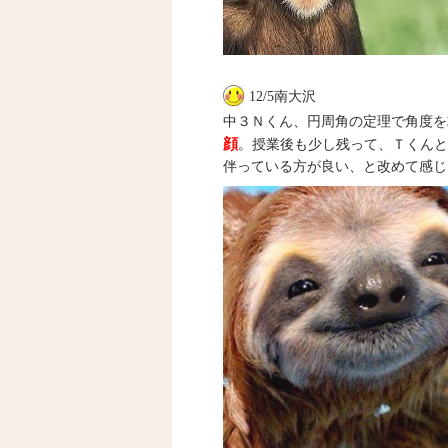
12/5南大沢
中３Ｎくん、円周角の定理で角度を
顔
。授業後も少し残って、Ｔくん
伴っている方が良い、と改めて感じ