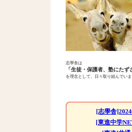
志學舎は
「生徒・保護者、塾にたず
を理念として、日々取り組んでいま
[志學舎]2
[東進中学N