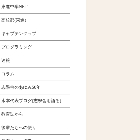
東進中学NET
高校部(東進)
キャプテンクラブ
プログラミング
速報
コラム
志學舎のあゆみ50年
水本代表ブログ(志學舎を語る)
教育誌から
後輩たちへの便り