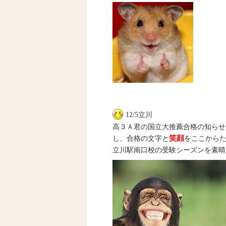
12/5立川
高３Ａ君の国立大推薦合格の知らせ
笑顔
し、合格の文字と
をここから
立川駅南口校の受験シーズンを素晴