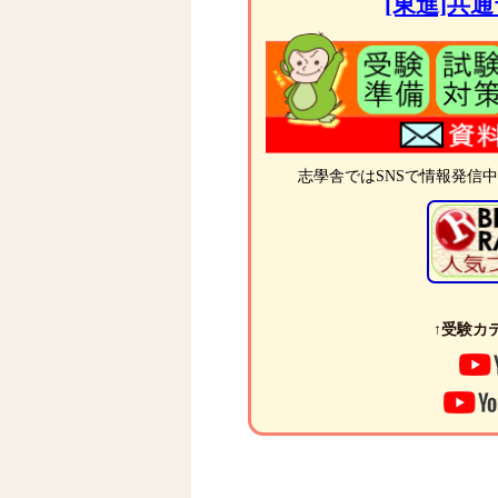
[東進]共
志學舎ではSNSで情報発信
↑受験カテ