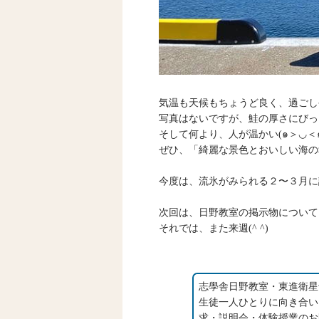
気温も天候もちょうど良く、過ごし
写真はないですが、鮭の厚さにびっ
そして何より、人が温かい(๑＞◡＜๑
ぜひ、「綺麗な景色とおいしい海の
今度は、流氷がみられる２〜３月に
次回は、日野教室の掲示物について
それでは、また来週(^ ^)
志學舎日野教室・東進衛星
生徒一人ひとりに向き合い
求・説明会・体験授業のお