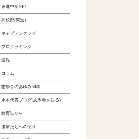
東進中学NET
高校部(東進)
キャプテンクラブ
プログラミング
速報
コラム
志學舎のあゆみ50年
水本代表ブログ(志學舎を語る)
教育誌から
後輩たちへの便り