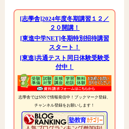
[志學舎]2024年度冬期講習１２／
２０開講！
[東進中学NET]冬期特別招待講習
スタート！
[東進]共通テスト同日体験受験受
付中！
志學舎ではSNSで情報発信中！ブックマーク登録、
チャンネル登録をお願いします！