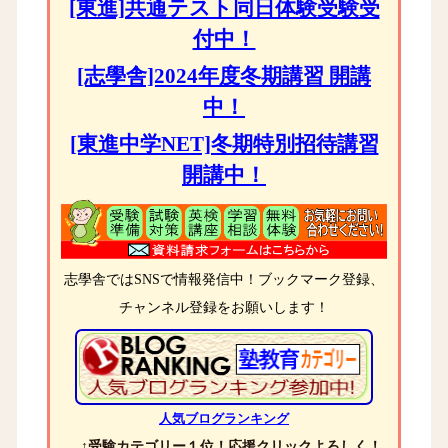
[東進]共通テスト同日体験受験受
付中！
[志學舎]2024年度冬期講習 開講
中！
[東進中学NET]冬期特別招待講習
開講中！
志學舎ではSNSで情報発信中！ブックマーク登録、
チャンネル登録をお願いします！
人気ブログランキング
↑受験カテゴリー１位！応援クリックよろしく！