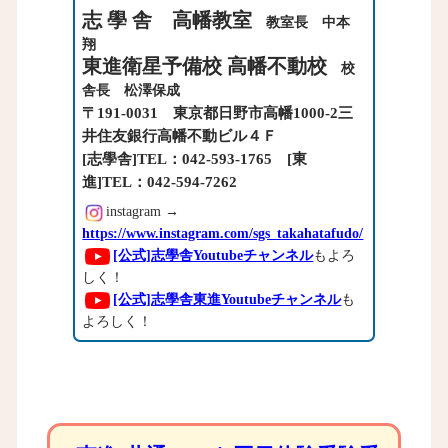
志 學 舎 高幡教室
教室長 中本
翔
東進衛星予備校 高幡不動校
校
舎長 松澤保成
〒191-0031 東京都日野市高幡1000-2三
井住友銀行高幡不動ビル４Ｆ
[志學舎]TEL：042-593-1765 [東
進]TEL：042-594-7262
instagram →
https://www.instagram.com/sgs_takahatafudo/
[公式]志學舎Youtubeチャンネル
もよろ
しく！
[公式]志學舎東進Youtubeチャンネル
も
よろしく！