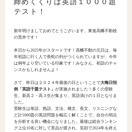
締めくくりは英語１０００題
テスト！
新年明けましておめでとうございます。東進高幡不動校
の荒井です！
本日から2025年がスタートです！高幡不動の元日は、毎
年初詣に行く人で長蛇の列がつくられていますが、今年
は例年より空いている印象です！みなさん、初詣のチャ
ンスかもしれませんよ！
さて、昨日は２０２４年最後の日ということで
大晦日恒
例「英語千題テスト」
が実施されました！多くの受験
生、新高２・高３生が集まり、英語漬けの１日となりま
した。
受験生は単語、熟語、文法、構文、長文、リスニングな
ど計1000題の英語問題を幅広く解くことで、自分の弱点
を分析する良い機会になりました。最後は総合ランキン
グ上位10名に対して景品が渡され、笑顔で2024年を終え