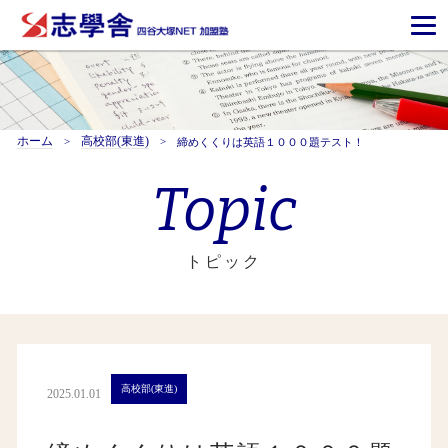
ホーム
高校部(東進)
締めくくりは英語１０００題テスト！
Topic
トピック
高校部(東進)
2025.01.01