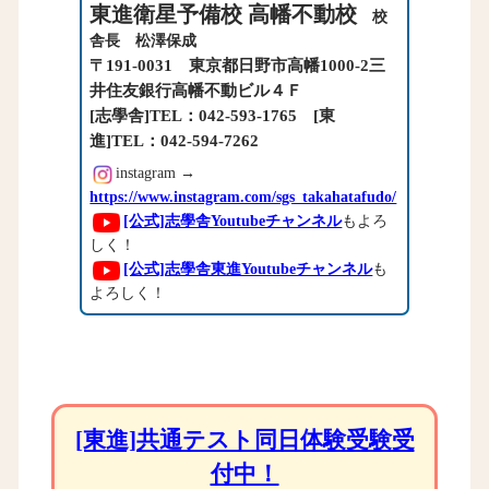
東進衛星予備校 高幡不動校
校
舎長 松澤保成
〒191-0031 東京都日野市高幡1000-2三
井住友銀行高幡不動ビル４Ｆ
[志學舎]TEL：042-593-1765 [東
進]TEL：042-594-7262
instagram →
https://www.instagram.com/sgs_takahatafudo/
[公式]志學舎Youtubeチャンネル
もよろ
しく！
[公式]志學舎東進Youtubeチャンネル
も
よろしく！
[東進]共通テスト同日体験受験受
付中！