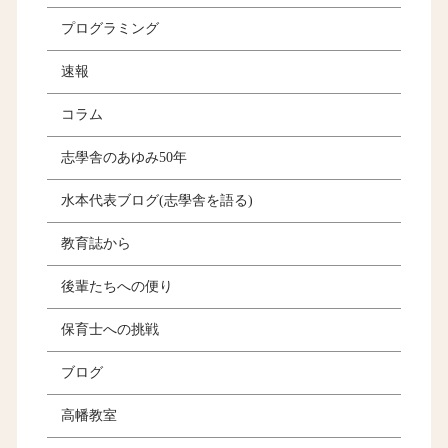
プログラミング
速報
コラム
志學舎のあゆみ50年
水本代表ブログ(志學舎を語る)
教育誌から
後輩たちへの便り
保育士への挑戦
ブログ
高幡教室