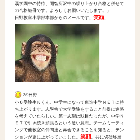
溪学園中の特待、開智所沢中の繰り上がり合格と併せて
の合格短冊です。よろしくお願いいたします。」
笑顔
日野教室小学部本部からのメールです。
。
2/9日野
小６受験生Ｋくん、中学生になって東進中学ＮＥＴに持
ち上がります。志學舎で大学受験をすること前提に進路
を考えていたらしい。第一志望は駄目だったが、中学Ｎ
ＥＴで引き続き頑張るという硬い意志。チームミーティ
ングで他教室の仲間達と再会できることを知ると、テン
笑顔
ションが更に上がっていました。
。共に切磋琢磨