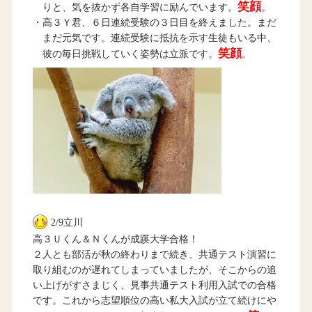
笑顔
りと、気を抜かず各自学習に励んでいます。
。
・高３Ｙ君、６日連続受験の３日目を終えました。まだ
まだ元気です。連続受験に抵抗を示す生徒もいる中、
笑顔
彼の毎日挑戦していく姿勢は立派です。
。
2/9立川
高３Ｕくん＆Ｎくんが成蹊大学合格！
２人とも部活が秋の終わりまで続き、共通テスト演習に
取り組むのが遅れてしまっていましたが、そこからの追
い上げがすさまじく、見事共通テスト利用入試での合格
です。これから志望順位の高い私大入試が立て続けにや