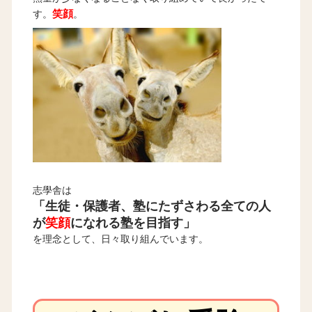
笑顔
す。
。
志學舎は
「生徒・保護者、塾にたずさわる全ての人
が
笑顔
になれる塾を目指す」
を理念として、日々取り組んでいます。