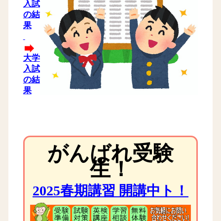
入試
の結
果
大学
入試
の結
果
がんばれ受験
生！
2025春期講習 開講中ト！