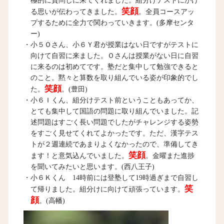
極的に質問しに来てくれました。組分けテストにかけ
笑顔
る思いが伝わってきました。
。全員コースアッ
プするために全力で関わっていきます。(多摩センタ
ー)
・小５Ｏさん、小６Ｙ君が授業はない日ですがテストに
向けて自習に来ました。Ｏさんは授業がない日に自習
に来るのは初めてです。塾だと集中して勉強できると
のこと。黙々と算数を取り組んでいる姿が印象的でし
笑顔
た。
。(豊田)
・小６Ｉくん、組分けテスト前ということもあってか、
とても集中して国語の問題に取り組んでいました。記
述問題はすごく長い問題でしたがチャレンジする姿勢
をすごく見せてくれてよかったです。ただ、漢字テス
トが２週連続であまりよくなかったので、準備してき
笑顔
ます！と意気込んでいました。
。金曜また進捗
を聞いてみたいと思います。(西八王子)
・小６Ｋくん 14時前には登塾して19時過ぎまで自習し
笑
て帰りました。組分けに向けて頑張っています。
顔
。(高幡)