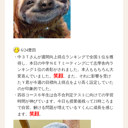
6/24豊田
・中３Ｔさんが週間向上得点ランキングで全国１位を獲
得し、本日の中学ＮＥＴミーティングにて志學舎内ラ
ンキング１位の表彰がされました。本人ももちろん大
笑顔
変喜んでいました。
。また、それに影響を受け
たＹ君が今週の目標向上得点をより高く設定していた
のが印象的でした。
・四谷コース６年生は合不合判定テストに向けての学習
時間が伸びています。今日も授業後残って21時ころま
で自習。解ける問題が増えているＹくんに成長を感じ
笑顔
ます。
。