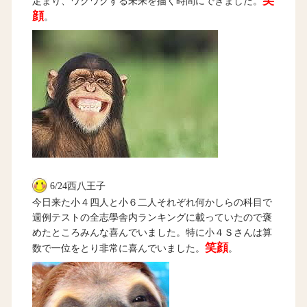
笑
定まり、ワクワクする未来を描く時間にできました。
顔
。
6/24西八王子
今日来た小４四人と小６二人それぞれ何かしらの科目で
週例テストの全志學舎内ランキングに載っていたので褒
めたところみんな喜んでいました。特に小４Ｓさんは算
笑顔
数で一位をとり非常に喜んでいました。
。