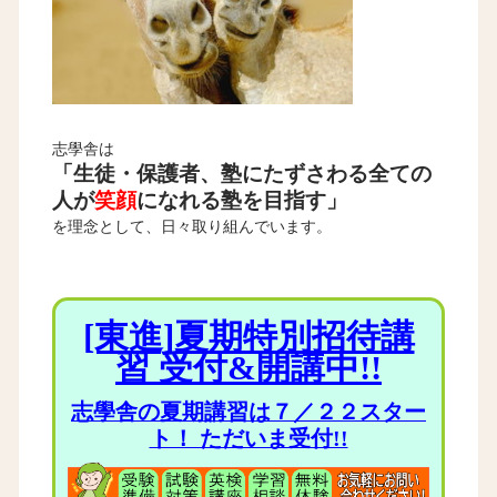
志學舎は
「生徒・保護者、塾にたずさわる全ての
人が
笑顔
になれる塾を目指す」
を理念として、日々取り組んでいます。
[東進]夏期特別招待講
習 受付&開講中!!
志學舎の夏期講習は７／２２スター
ト！ ただいま受付!!