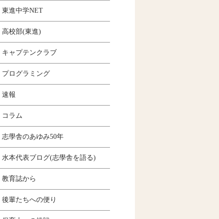
東進中学NET
高校部(東進)
キャプテンクラブ
プログラミング
速報
コラム
志學舎のあゆみ50年
水本代表ブログ(志學舎を語る)
教育誌から
後輩たちへの便り