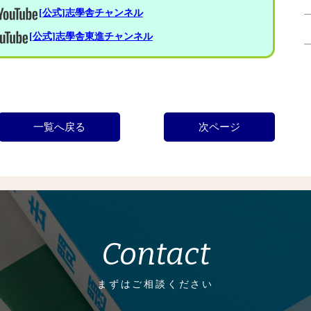
[公式]志學舎チャンネル
[公式]志學舎東進チャンネル
一覧へ戻る
次ページ
Contact
まずはご相談ください