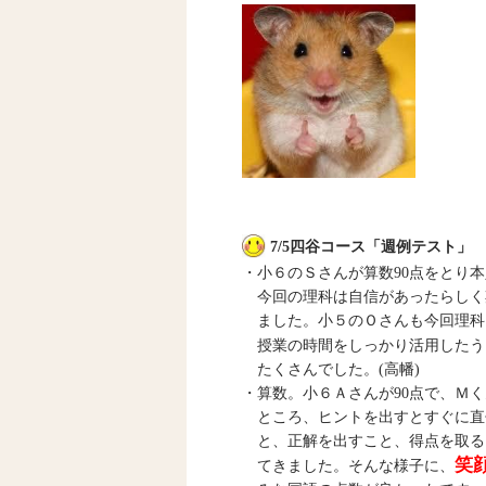
7/5四谷コース「週例テスト」
・小６のＳさんが算数90点をとり
今回の理科は自信があったらしく
ました。小５のＯさんも今回理科
授業の時間をしっかり活用したう
たくさんでした。(高幡)
・算数。小６Ａさんが90点で、Ｍ
ところ、ヒントを出すとすぐに直
と、正解を出すこと、得点を取る
笑
てきました。そんな様子に、