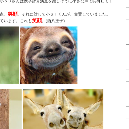
小５Ｏさんは漢字計算満点を嬉しそうに小さな声で共有してく
笑顔
点。
。それに対して小６Ｉくんが、賞賛していました。
笑顔
ています。これも
。(西八王子)