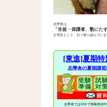
志學舎は
「生徒・保護者、塾にた
を理念として、日々取り組んでいま
[東進]夏期特
志學舎の夏期講習
志學舎ではSNSで情報発信