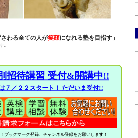
ずさわる全ての人が
笑顔
になれる塾を目指す」
す。
別招待講習 受付&開講中!!
は７／２２スタート！ ただいま受付!!
中！ブックマーク登録、チャンネル登録をお願いします！