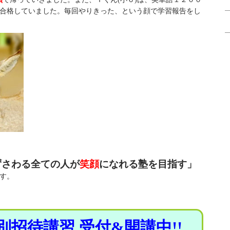
合格していました。毎回やりきった、という顔で学習報告をし
ずさわる全ての人が
笑顔
になれる塾を目指す」
す。
別招待講習 受付&開講中!!