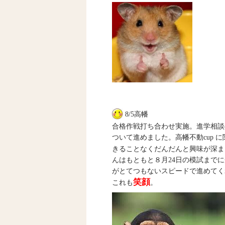
8/5高幡
合格作戦打ち合わせ実施。進学相談
ついて進めました。高幡不動cup
きることなくだんだんと興味が深ま
んはもともと８月24日の模試まで
がとてつもないスピードで進めてく
笑顔
これも
。