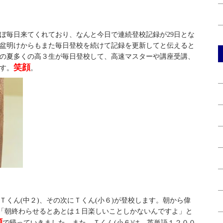
ぼ毎日来てくれており、なんと今日で連続登校記録が29日とな
盆明けからもまた毎日登校を続けて記録を更新してと伝えると
の夏多くの高３生が毎日登校して、高速マスターや講座受講、
笑顔
す。
。
くん(中２)、その次にＴくん(小６)が登校します。朝から偉
、「朝終わらせるとあとは１日楽しいことしかないんですよ」と
顔
で帰っていきました。また、Ｔくん(小６)は、英単語１２００