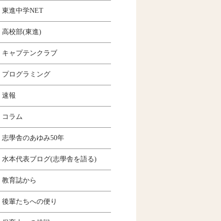
東進中学NET
高校部(東進)
キャプテンクラブ
プログラミング
速報
コラム
志學舎のあゆみ50年
水本代表ブログ(志學舎を語る)
教育誌から
後輩たちへの便り