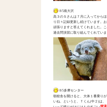
8/5南大沢
高３のＳさんは７月に入ってからほ
り日々記録更新し続けています。お
頑張りますと答えてくれました。こ
過去問演習に取り組んでくれていま
8/5多摩センター
朝校舎を開けると、大体１番乗りがＴ
いね、というと、Ｔくん(中２)は
笑
いって帰りがけにはものすごい