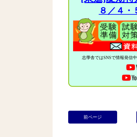
８／４・
志學舎ではSNSで情報発信
前ページ