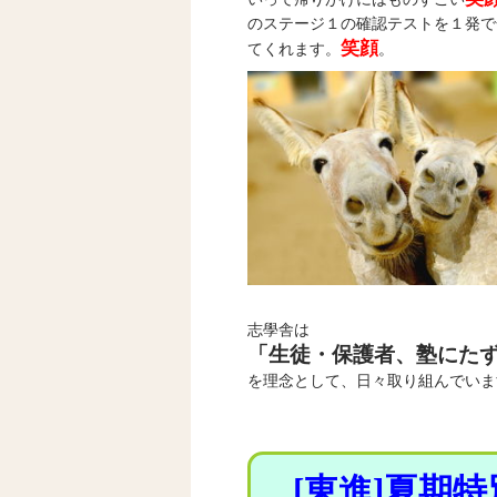
のステージ１の確認テストを１発で
笑顔
てくれます。
。
志學舎は
「生徒・保護者、塾にた
を理念として、日々取り組んでいま
[東進]夏期特