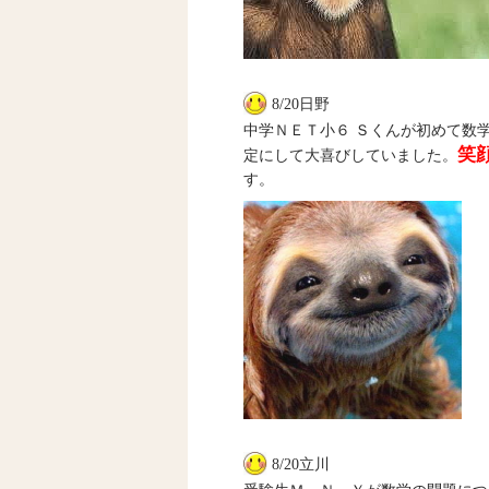
8/20日野
中学ＮＥＴ小６ Ｓくんが初めて数
笑
定にして大喜びしていました。
す。
8/20立川