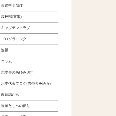
東進中学NET
高校部(東進)
キャプテンクラブ
プログラミング
速報
コラム
志學舎のあゆみ50年
水本代表ブログ(志學舎を語る)
教育誌から
後輩たちへの便り