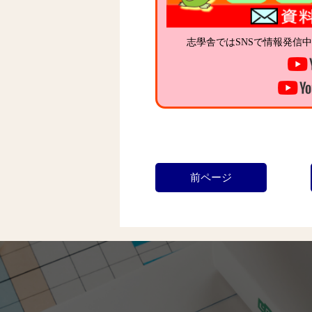
志學舎ではSNSで情報発信
前ページ