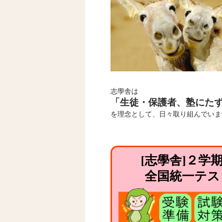
志學舎は
「生徒・保護者、塾にた
を理念として、日々取り組んでいま
[志學舎]２
全国統一テス