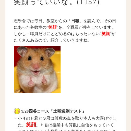
笑顔っていいな。(1157)
志學舎では毎日、教室からの「
日報
」を読んで、その日
にあった各教室の“
笑顔
”を、全職員が共有しています。
しかし、職員だけにとどめるのはもったいない“
笑顔
”が
たくさんあるので、紹介していきますね。
9/20四谷コース「土曜週例テスト」
・小４のＨ君とＳ君は算数95点を取り本人も大喜びでし
笑顔
た。
。Ｈ君は授業中も算数に自信をもっていて