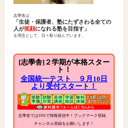
志學舎は
「生徒・保護者、塾にたずさわる全ての
人が
笑顔
になれる塾を目指す」
を理念として、日々取り組んでいます。
[志學舎]２学期が本格スター
ト！
全国統一テスト ９月10日
より受付スタート！
志學舎ではSNSで情報発信中！ブックマーク登録、
チャンネル登録をお願いします！