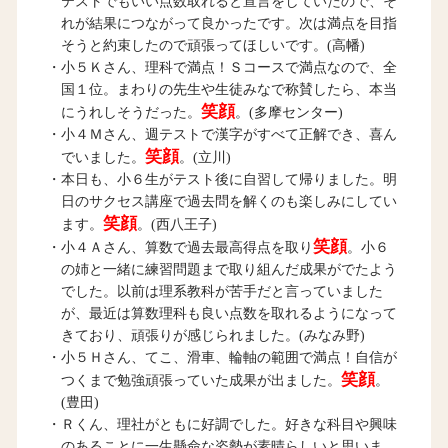
テストでもいい点数取れると宣言をしていたので、そ
れが結果につながって良かったです。次は満点を目指
そうと約束したので頑張ってほしいです。(高幡)
・小５Ｋさん、理科で満点！Ｓコースで満点なので、全
国１位。まわりの先生や生徒みなで称賛したら、本当
笑顔
にうれしそうだった。
。(多摩センター)
・小４Ｍさん、週テストで漢字がすべて正解でき、喜ん
笑顔
でいました。
。(立川)
・本日も、小６生がテスト後に自習して帰りました。明
日のサクセス講座で過去問を解くのも楽しみにしてい
笑顔
ます。
。(西八王子)
笑顔
・小４Ａさん、算数で過去最高得点を取り
。小６
の姉と一緒に練習問題まで取り組んだ成果がでたよう
でした。以前は理系教科が苦手だと言っていました
が、最近は算数理科も良い点数を取れるようになって
きており、頑張りが感じられました。(みなみ野)
・小５Ｈさん、てこ、滑車、輪軸の範囲で満点！自信が
笑顔
つくまで勉強頑張っていた成果が出ました。
。
(豊田)
・Ｒくん、理社がともに好調でした。好きな科目や興味
のあることに一生懸命な姿勢が素晴らしいと思いま