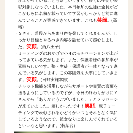
が上がっていることも嬉しいですが、多くの生徒が表
彰対象になっていました。本日参加の生徒は全員がど
こかしらに名前が載っていて学習がしっかりと前に進
笑顔
んでいることが実感できています。これも
。(高
幡)
・Ｓさん、普段からあまり声を発してくれませんが、し
っかり目標とやるべき内容を話せていて感心しまし
笑顔
た。
。(西八王子)
・ミーティングのおかげで小４のモチベーションが上が
ってきている気がします。また、保護者様の参加率が
素晴らしいです。塾・生徒・保護者が一体となって進
んでいる気がします。この雰囲気を大事にしていきま
笑顔
す。
。(日野実施本部)
・チャット機能を活用しながらサポートや賞賛の言葉を
送るようにしているのですが、今日の終わりがけにＹ
さんから「ありがとうございました。」とメッセージ
笑顔
が来ていました。嬉しかったです！
。親子ミー
ティングで表彰されるかどうかいつもそれとなく気に
しているようなので、彼女なりに楽しんでくれている
といいなと思います。(若葉台)