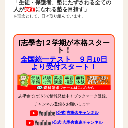
「生徒・保護者、塾にたずさわる全ての
人が
笑顔
になれる塾を目指す」
を理念として、日々取り組んでいます。
[志學舎]２学期が本格スター
ト！
全国統一テスト ９月10日
より受付スタート！
志學舎ではSNSで情報発信中！ブックマーク登録、
チャンネル登録をお願いします！
[公式]志學舎チャンネル
[公式]志學舎東進チャンネル