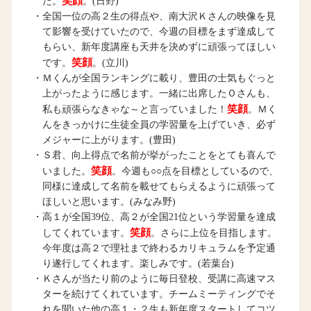
笑顔
た。
。(日野)
・全国一位の高２生の得点や、南大沢Ｋさんの映像を見
て影響を受けていたので、今週の目標をまず達成して
もらい、新年度講座も天井を決めずに頑張ってほしい
笑顔
です。
。(立川)
・Ｍくんが全国ランキングに載り、豊田の士気もぐっと
上がったように感じます。一緒に出席したＯさんも、
笑顔
私も頑張らなきゃな～と言っていました！
。Ｍく
んをきっかけに生徒全員の学習量を上げていき、必ず
メジャーに上がります。(豊田)
・Ｓ君、向上得点で名前が挙がったことをとても喜んで
笑顔
いました。
。今週も○○点を目標としているので、
同様に達成して名前を載せてもらえるように頑張って
ほしいと思います。(みなみ野)
・高１が全国39位、高２が全国21位という学習量を達成
笑顔
してくれています。
。さらに上位を目指します。
今年度は高２で理社まで終わるカリキュラムを予定通
り遂行してくれます。楽しみです。(若葉台)
・Ｋさんが当たり前のように毎日登校、受講に高速マス
ターを続けてくれています。チームミーティングでそ
れを聞いた他の高１・２生も新年度スタートしてコツ