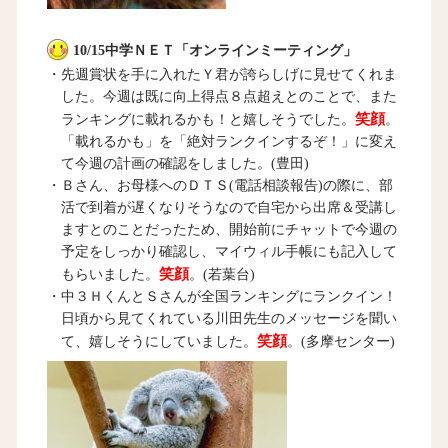
10/15中学ＮＥＴ「オンラインミーティング」
・先週賞状を手に入れたＹ君が誇らしげに見せてくれま
した。今週は既に向上得点８点超えとのことで、また
笑顔
ランキングに載れるかも！と嬉しそうでした。
。
「載れるかも」を「絶対ランクインするぞ！」に変え
て今週の計画の確認をしました。(豊田)
・Ｂさん、お母様へのＤＴＳ(電話相談報告)の際に、部
活で到着が遅くなりそうなので自宅から出席＆受講し
ますとのことだったため、開始前にチャットで今週の
予定をしっかり確認し、マイウィル手帳にも記入して
笑顔
もらいました。
。(若葉台)
・中３ＨくんとＳさんが全国ランキングにランクイン！
日頃から見てくれている川田先生のメッセージを聞い
笑顔
て、嬉しそうにしていました。
。(多摩センター)