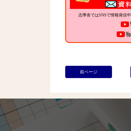
志學舎ではSNSで情報発信
前ページ