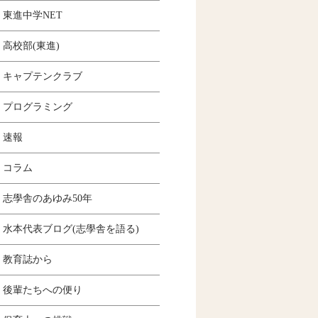
東進中学NET
高校部(東進)
キャプテンクラブ
プログラミング
速報
コラム
志學舎のあゆみ50年
水本代表ブログ(志學舎を語る)
教育誌から
後輩たちへの便り