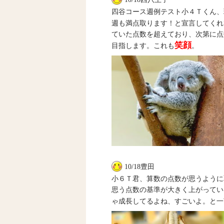
四谷コース週例テスト小４Ｔくん、
週も満点取ります！と宣言してくれ
ていた点数を超えており、次第に点
笑顔
目指します。これも
。
10/18豊田
小６Ｔ君、算数の点数が思うように
思う点数の基準が大きく上がってい
ゃ成長してるよね、すごいよ。と一