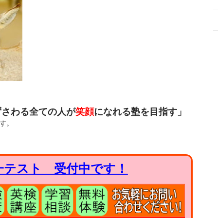
ずさわる全ての人が
笑顔
になれる塾を目指す」
す。
一テスト 受付中です！