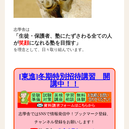
志學舎は
「生徒・保護者、塾にたずさわる全ての人
が
笑顔
になれる塾を目指す」
を理念として、日々取り組んでいます。
[東進]冬期特別招待講習 開
講中！！
志學舎ではSNSで情報発信中！ブックマーク登録、
チャンネル登録をお願いします！