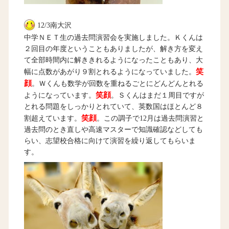
12/3南大沢
中学ＮＥＴ生の過去問演習会を実施しました。Ｋくんは
２回目の年度ということもありましたが、解き方を変え
て全部時間内に解ききれるようになったこともあり、大
笑
幅に点数があがり９割とれるようになっていました。
顔
。Ｗくんも数学が回数を重ねるごとにどんどんとれる
笑顔
ようになっています。
。Ｓくんはまだ１周目ですが
とれる問題をしっかりとれていて、英数国はほとんど８
笑顔
割超えています。
。この調子で12月は過去問演習と
過去問のとき直しや高速マスターで知識確認などしても
らい、志望校合格に向けて演習を繰り返してもらいま
す。