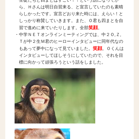
生徒たちと四まとはすごい！！という話になってか
ら、Ｈさんは明日自習来る、と宣言していたのも素晴
らしかったです。宣言どおり来た時には、えらい！と
しっかり称賛していきます。また、Ｏ君も四まとを自
笑顔
習で進めに来ていたりします。全部
。
・中学ＮＥＴオンラインミーティングでは、中２Ｏ,Ｚ,
Ｔが中２生Ｍ君のヒーローインタビューに同年代なの
笑顔
もあって夢中になって見ていました。
。Ｏくんは
インタビューしてほしそうにしていたので、それを目
標に向かって頑張ろうという話をしました。