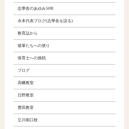
志學舎のあゆみ50年
水本代表ブログ(志學舎を語る)
教育誌から
後輩たちへの便り
保育士への挑戦
ブログ
高幡教室
日野教室
豊田教室
立川南口校