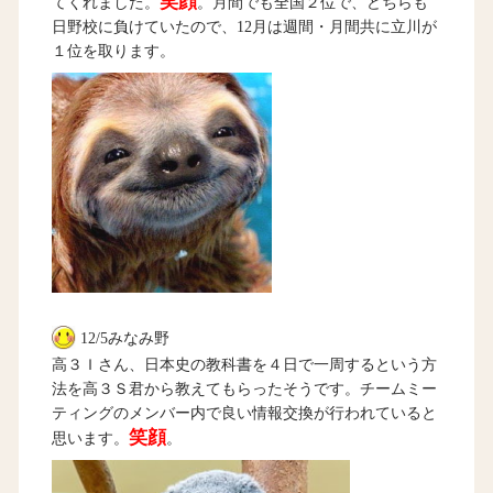
笑顔
てくれました。
。月間でも全国２位で、どちらも
日野校に負けていたので、12月は週間・月間共に立川が
１位を取ります。
12/5みなみ野
高３Ｉさん、日本史の教科書を４日で一周するという方
法を高３Ｓ君から教えてもらったそうです。チームミー
ティングのメンバー内で良い情報交換が行われていると
笑顔
思います。
。