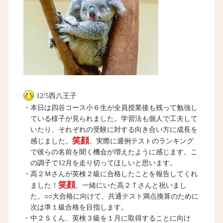
12/5西八王子
・本日は四谷コース小６生が全員授業後も残って勉強し
ている様子が見られました。学習法も個人で工夫して
いたり、それぞれの受験に対する向き合い方に成長を
笑顔
感じました。
。実際に週例テストのランキング
で彼らの名前を聞く機会が増えたように感じます。こ
の調子で12月を走り切ってほしいと思います。
・高２Ｍさんが英検２級に合格したことを報告してくれ
笑顔
ました！
。一緒にいた高２Ｔさんと祝いまし
た。○○大合格に向けて、共通テスト満点換算のために
次は準１級合格を目指します。
・中２Ｓくん、英検３級を１月に取得することに向け