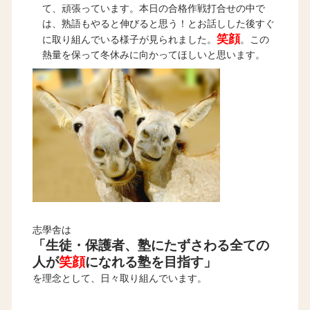
て、頑張っています。本日の合格作戦打合せの中で
は、熟語もやると伸びると思う！とお話しした後すぐ
笑顔
に取り組んでいる様子が見られました。
。この
熱量を保って冬休みに向かってほしいと思います。
志學舎は
「生徒・保護者、塾にたずさわる全ての
人が
笑顔
になれる塾を目指す」
を理念として、日々取り組んでいます。