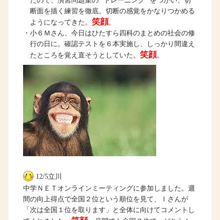
たので、演習問題集の “トレーニング” をつかい、切
断面を描く練習を徹底。切断の感覚をかなりつかめる
笑顔
ようになってきた。
。
・小６Ｍさん、今日はひたすら四科のまとめの社会の修
行の日に。確認テストを６本実施し、しっかり間違え
笑顔
たところを覚え直そうとしていた。
。
12/5立川
中学ＮＥＴオンラインミーティングに参加しました。週
間の向上得点で全国２位という順位を見て、Ｉさんが
「次は全国１位を取ります」と全体に向けてコメントし