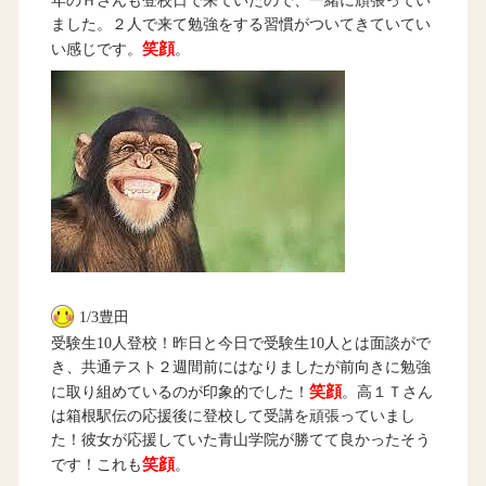
年のＨさんも登校日で来ていたので、一緒に頑張ってい
ました。２人で来て勉強をする習慣がついてきていてい
笑顔
い感じです。
。
1/3豊田
受験生10人登校！昨日と今日で受験生10人とは面談がで
き、共通テスト２週間前にはなりましたが前向きに勉強
笑顔
に取り組めているのが印象的でした！
。高１Ｔさん
は箱根駅伝の応援後に登校して受講を頑張っていまし
た！彼女が応援していた青山学院が勝てて良かったそう
笑顔
です！これも
。