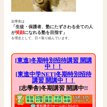
志學舎は
「生徒・保護者、塾にたずさわる全ての人
が
笑顔
になれる塾を目指す」
を理念として、日々取り組んでいます。
[東進]冬期特別招待講習 開講
中！！
[東進中学NET]冬期特別招待
講習 開講中！！
[志學舎]冬期講習 開講中!!