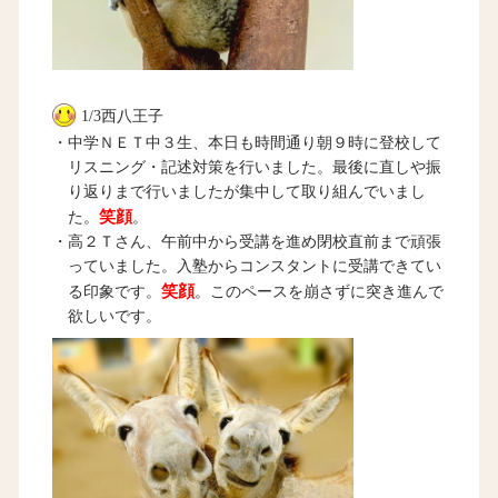
1/3西八王子
・中学ＮＥＴ中３生、本日も時間通り朝９時に登校して
リスニング・記述対策を行いました。最後に直しや振
り返りまで行いましたが集中して取り組んでいまし
笑顔
た。
。
・高２Ｔさん、午前中から受講を進め閉校直前まで頑張
っていました。入塾からコンスタントに受講できてい
笑顔
る印象です。
。このペースを崩さずに突き進んで
欲しいです。