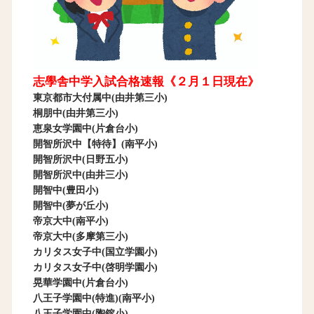
志學舎中学入試合格速報《２月１日現在》
東京都市大付属中(由井第三小)
桐朋中(由井第三小)
恵泉女学園中(片倉台小)
開智所沢中【特待】(南平小)
開智所沢中(日野五小)
開智所沢中(由井三小)
開智中(豊田小)
開智中(夢が丘小)
帝京大中(南平小)
帝京大中(多摩第三小)
カリタス女子中(国立学園小)
カリタス女子中(啓明学園小)
晃華学園中(片倉台小)
八王子学園中(特進)(南平小)
八王子学園中(陶鎔小)