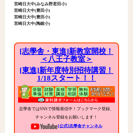
宮崎日大中(みなみ野君田小)
宮崎日大中(豊田小)
宮崎日大中(豊田小)
宮崎日大中(陶鎔小)
[志學舎・東進]新教室開校！
＜八王子教室＞
[東進]新年度特別招待講習！
1/18スタート！！
志學舎ではSNSで情報発信中！ブックマーク登録、
チャンネル登録をお願いします！
[公式]志學舎チャンネル