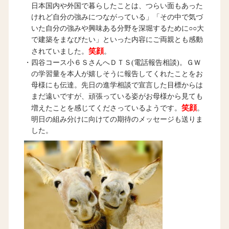
日本国内や外国で暮らしたことは、つらい面もあった
けれど自分の強みにつながっている」「その中で気づ
いた自分の強みや興味ある分野を深堀するために○○大
で建築をまなびたい」といった内容にご両親とも感動
笑顔
されていました。
。
・四谷コース小６ＳさんへＤＴＳ(電話報告相談)。ＧＷ
の学習量を本人が嬉しそうに報告してくれたことをお
母様にも伝達。先日の進学相談で宣言した目標からは
まだ遠いですが、頑張っている姿がお母様から見ても
笑顔
増えたことを感じてくださっているようです。
。
明日の組み分けに向けての期待のメッセージも送りま
した。