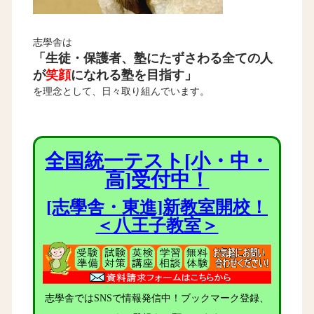
志學舎は
「生徒・保護者、塾にたずさわる全ての人
が
笑顔
になれる塾を目指す」
を理念として、日々取り組んでいます。
全国統一テスト[小・中・
高]受付中！
[志學舎・東進]新教室開校！
＜八王子教室＞
志學舎ではSNSで情報発信中！ブックマーク登録、