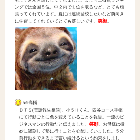
もたくさんお話ししてくれました。また向上得点ランキ
ングでは全国５位、中２内で１位を取るなど、とても頑
張ってくれています。夏には連続登校したいなど前向き
笑顔
に学習してくれていてとても嬉しいです。
。
5/9高幡
・ＤＴＳ(電話報告相談)。小５Ｈくん、四谷コース手帳
にて行動ごとに色を変えていることを報告。一流のビ
笑顔
ジネスマンの行動だと伝えました。
。お母様は微
妙に遅刻して塾に行くことを心配していました。５分
前行動をできるまで言い続けるという約束をしまし