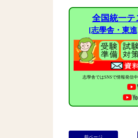
全国統一テ
[志學舎・東
志學舎ではSNSで情報発信
前ページ