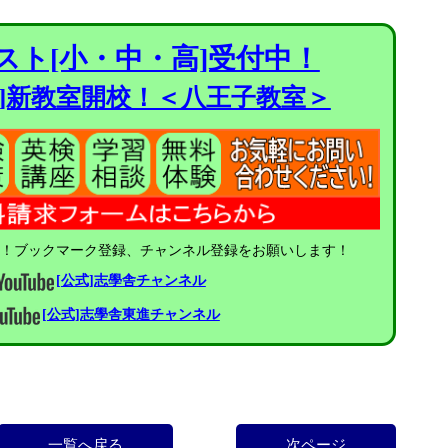
スト[小・中・高]受付中！
進]新教室開校！＜八王子教室＞
中！ブックマーク登録、チャンネル登録をお願いします！
[公式]志學舎チャンネル
[公式]志學舎東進チャンネル
一覧へ戻る
次ページ