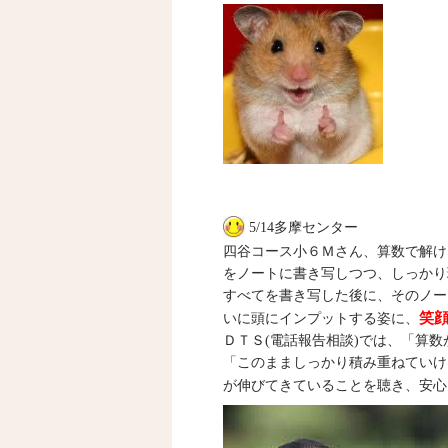
5/14多摩センター
四谷コース小６Ｍさん、算数で解け
をノートに書き写しつつ、しっかり
すべてを書き写した後に、そのノー
笑
いに頭にインプットする姿に、
ＤＴＳ(電話報告相談)では、「算
「このまましっかり積み重ねていけ
が伸びてきていることを聴き、安心