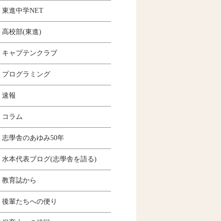
東進中学NET
高校部(東進)
キャプテンクラブ
プログラミング
速報
コラム
志學舎のあゆみ50年
水本代表ブログ(志學舎を語る)
教育誌から
後輩たちへの便り