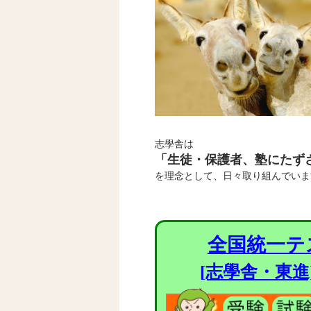
志學舎は
「生徒・保護者、塾にたず
を理念として、日々取り組んでいま
全国統一テ
[志學舎・東