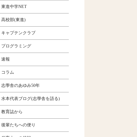
東進中学NET
高校部(東進)
キャプテンクラブ
プログラミング
速報
コラム
志學舎のあゆみ50年
水本代表ブログ(志學舎を語る)
教育誌から
後輩たちへの便り