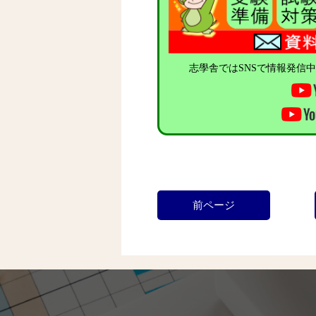
志學舎ではSNSで情報発信
前ページ