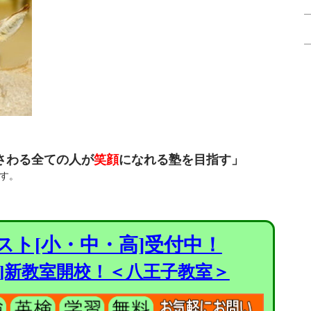
さわる全ての人が
笑顔
になれる塾を目指す」
す。
スト[小・中・高]受付中！
進]新教室開校！＜八王子教室＞