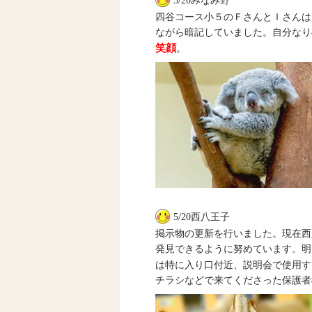
5/20みなみ野
四谷コース小５のＦさんとＩさんは
ながら暗記していました。自分なり
笑顔
。
5/20西八王子
掲示物の更新を行いました。現在西
発見できるように努めています。明
は特に入り口付近、説明会で使用す
チラシなどで来てくださった保護者