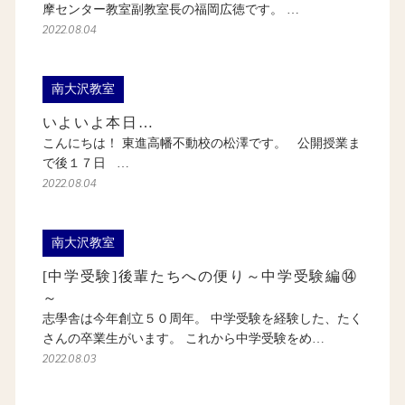
摩センター教室副教室長の福岡広徳です。 …
2022.08.04
南大沢教室
いよいよ本日…
こんにちは！ 東進高幡不動校の松澤です。 公開授業ま
で後１７日 …
2022.08.04
南大沢教室
[中学受験]後輩たちへの便り～中学受験編⑭
～
志學舎は今年創立５０周年。 中学受験を経験した、たく
さんの卒業生がいます。 これから中学受験をめ…
2022.08.03