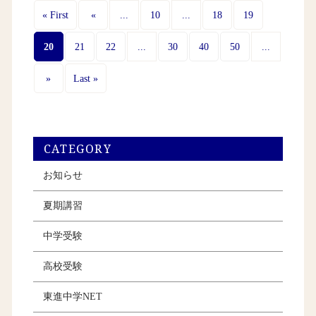
...
...
« First
«
10
18
19
20
...
...
21
22
30
40
50
»
Last »
CATEGORY
お知らせ
夏期講習
中学受験
高校受験
東進中学NET