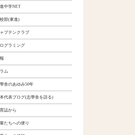
進中学NET
校部(東進)
ャプテンクラブ
ログラミング
報
ラム
學舎のあゆみ50年
本代表ブログ(志學舎を語る)
育誌から
輩たちへの便り