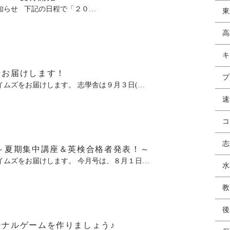
らせ 下記の日程で「２０…
東
高
キ
をお届けします！
プ
ムズをお届けします。 志學舎は９月３日(…
速
コ
志
～夏期集中講座＆英検合格者発表！～
ムズをお届けします。 今月号は、８月１日…
水
教
後
ナルゲームを作りましょう♪