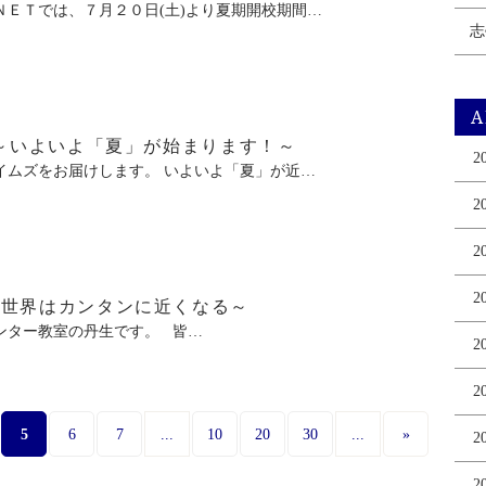
ＥＴでは、７月２０日(土)より夏期開校期間…
志
A
～いよいよ「夏」が始まります！～
2
ムズをお届けします。 いよいよ「夏」が近…
2
2
2
Camp ～世界はカンタンに近くなる～
ター教室の丹生です。 皆…
2
2
5
...
...
6
7
10
20
30
»
2
2