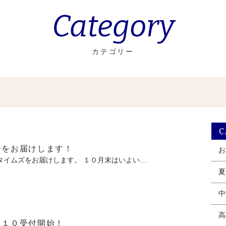
Category
カテゴリー
C
号をお届けします！
お
イムズをお届けします。 １０月末はいよい…
夏
中
高
／１０受付開始！