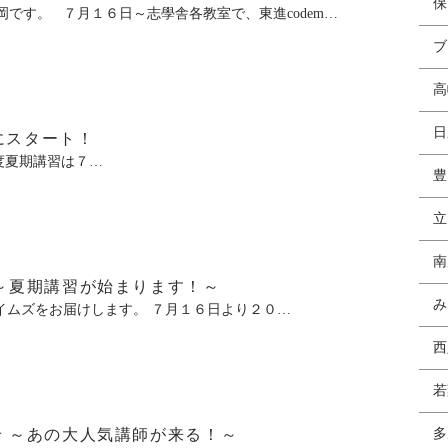
保
岡です。 ７月１６日～志學舎各教室で、東進codem…
ブ
高
日
6にスタート！
年度夏期講習は７…
豊
立
南
～夏期講習が始まります！～
み
ムズをお届けします。 ７月１６日より２０…
西
若
 ～あの大人気講師が来る！～
多