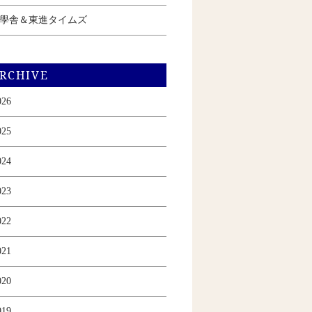
學舎＆東進タイムズ
RCHIVE
026
025
024
023
022
021
020
019