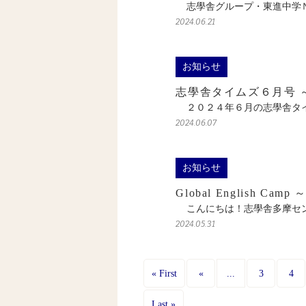
志學舎グループ・東進中学Ｎ
2024.06.21
お知らせ
志學舎タイムズ６月号 
２０２４年６月の志學舎タイ
2024.06.07
お知らせ
Global English 
こんにちは！志學舎多摩セン
2024.05.31
...
« First
«
3
4
Last »