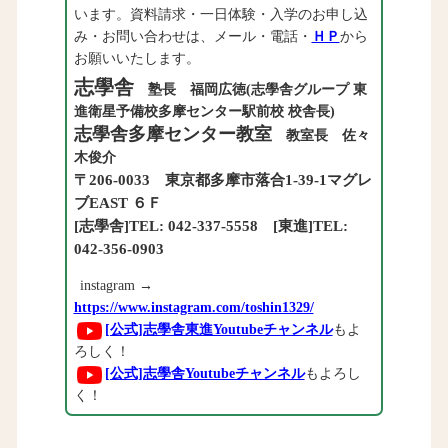
います。資料請求・一日体験・入学のお申し込
み・お問い合わせは、メール・電話・
ＨＰ
から
お願いいたします。
志學舎
塾長 福岡広徳(志學舎グループ 東
進衛星予備校多摩センター駅前校 校舎長)
志學舎多摩センター教室
教室長 佐々
木俊介
〒206-0033 東京都多摩市落合1-39-1マグレ
ブEAST ６Ｆ
[志學舎]TEL: 042-337-5558 [東進]TEL:
042-356-0903
instagram →
https://www.instagram.com/toshin1329/
[公式]志學舎東進Youtubeチャンネル
もよ
ろしく！
[公式]志學舎Youtubeチャンネル
もよろし
く！