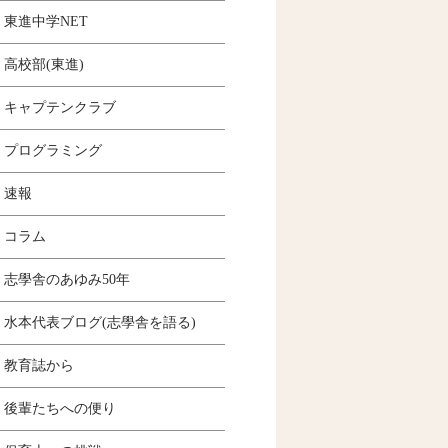
東進中学NET
高校部(東進)
キャプテンクラブ
プログラミング
速報
コラム
志學舎のあゆみ50年
水本代表ブログ(志學舎を語る)
教育誌から
後輩たちへの便り