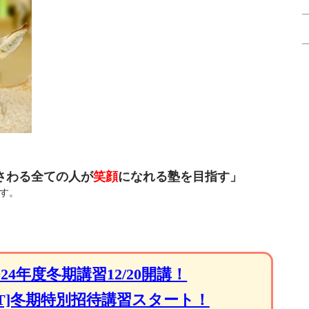
さわる全ての人が
笑顔
になれる塾を目指す」
す。
024年度冬期講習12/20開講！
ET]冬期特別招待講習スタート！