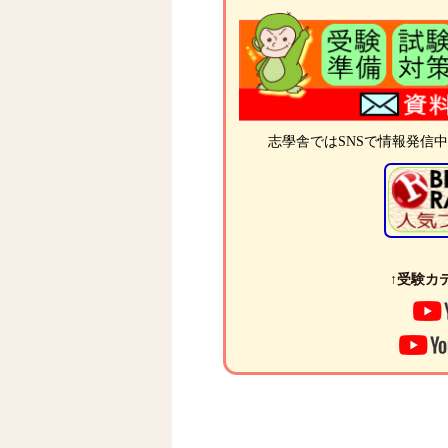
志學舎ではSNSで情報発信
↑受験カテ