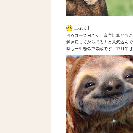
11/28立川
四谷コースＭさん、漢字計算ともに
解き切ってから帰る！と意気込んで
時も一生懸命で素敵です。12月半