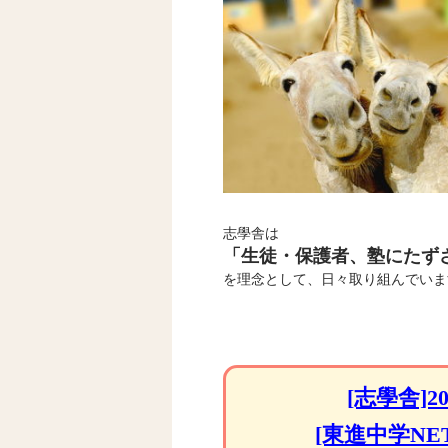
志學舎は
「生徒・保護者、塾にたず
を理念として、日々取り組んでいま
[志學舎]2
[東進中学N