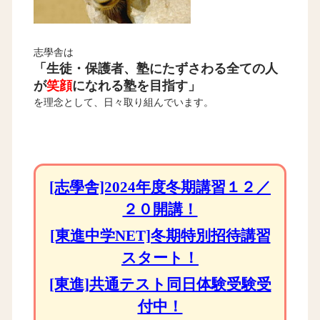
志學舎は
「生徒・保護者、塾にたずさわる全ての人
が
笑顔
になれる塾を目指す」
を理念として、日々取り組んでいます。
[志學舎]2024年度冬期講習１２／
２０開講！
[東進中学NET]冬期特別招待講習
スタート！
[東進]共通テスト同日体験受験受
付中！