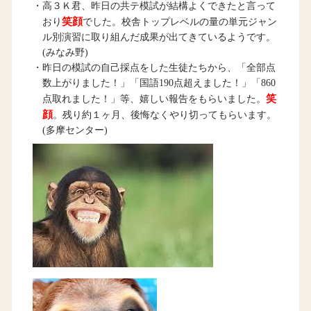
・高３Ｋ君、昨日の共テ模試が結構よくできたと言って
笑顔
おり
でした。校舎トップレベルの量の単元ジャン
ル別演習に取り組んだ成果が出てきているようです。
(みなみ野)
・昨日の模試の自己採点をした生徒たちから、「全部点
数上がりました！」「国語190点超えました！」「860
笑
点取れました！」等、嬉しい報告をもらいました。
顔
。残り約１ヶ月、後悔なくやり切ってもらいます。
(多摩センター)