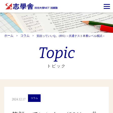
ホーム
コラム
笑顔っていいな。(891) ～共通テスト本番レベル模試～
Topic
トピック
コラム
2024.12.17