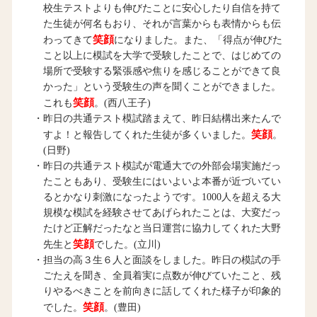
校生テストよりも伸びたことに安心したり自信を持て
た生徒が何名もおり、それが言葉からも表情からも伝
笑顔
わってきて
になりました。また、「得点が伸びた
こと以上に模試を大学で受験したことで、はじめての
場所で受験する緊張感や焦りを感じることができて良
かった」という受験生の声を聞くことができました。
笑顔
これも
。(西八王子)
・昨日の共通テスト模試踏まえて、昨日結構出来たんで
笑顔
すよ！と報告してくれた生徒が多くいました。
。
(日野)
・昨日の共通テスト模試が電通大での外部会場実施だっ
たこともあり、受験生にはいよいよ本番が近づいてい
るとかなり刺激になったようです。1000人を超える大
規模な模試を経験させてあげられたことは、大変だっ
たけど正解だったなと当日運営に協力してくれた大野
笑顔
先生と
でした。(立川)
・担当の高３生６人と面談をしました。昨日の模試の手
ごたえを聞き、全員着実に点数が伸びていたこと、残
りやるべきことを前向きに話してくれた様子が印象的
笑顔
でした。
。(豊田)