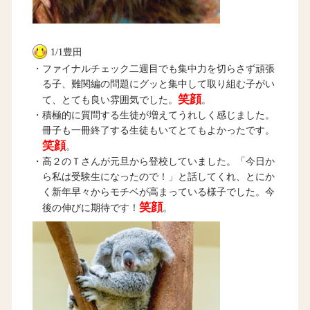
1/1豊田
・ファイナルチェック二週目でも集中力を切らさず頑張
る子、難関編の問題にグッと集中して取り組む子がい
笑顔
て、とても良い雰囲気でした。
。
・積極的に質問する生徒が増えてうれしく感じました。
冊子も一冊終了する生徒もいてとてもよかったです。
笑顔
。
・高２のＴさんが元旦から登校していました。「今日か
ら私は受験生になったので！」と話してくれ、とにか
く新年早々からモチベが高まっている様子でした。今
笑顔
後の伸びに期待です！
。