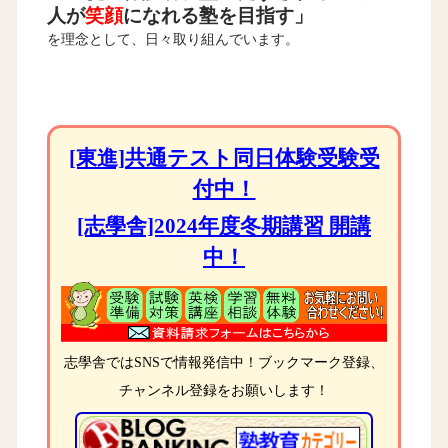
人が
笑顔
になれる塾を目指す」
を理念として、日々取り組んでいます。
[東進]共通テスト同日体験受験受
付中！
[志學舎]2024年度冬期講習 開講
中！
志學舎ではSNSで情報発信中！ブックマーク登録、
チャンネル登録をお願いします！