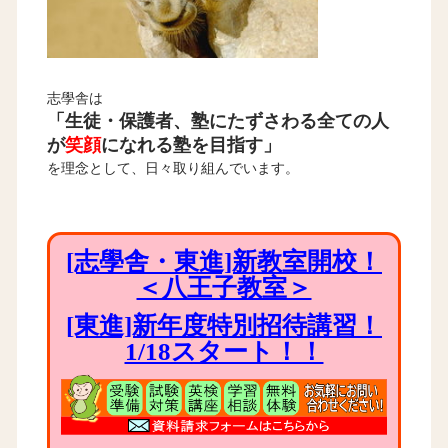
志學舎は
「生徒・保護者、塾にたずさわる全ての人
が
笑顔
になれる塾を目指す」
を理念として、日々取り組んでいます。
[志學舎・東進]新教室開校！
＜八王子教室＞
[東進]新年度特別招待講習！
1/18スタート！！