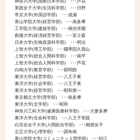
神奈川大学(国際日本学部) ･･･芦花
実践女子大学(生活科学部) ･･･日野
帝京大学(外国語学部) ･･･成瀬
青山学院大学(経営学部) ･･･南多摩
工学院大学(建築学部) ･･･桐光学園
創価大学(経済経営学部) ･･･富士森
日本大学(生物資源科学部) ･･･明法
上智大学(理工学部) ･･･國學院久我山
上智大学(総合人間科学部) ･･･南平
上智大学(総合人間科学部) ･･･芦花
白鴎大学(教育学部) ･･･穎明館
東洋大学(経営学部) ･･･八王子東
東洋大学(社会学部) ･･･八王子東
東洋大学(経営学部) ･･･昭和第一
東京都立大学(理学部) ･･･南多摩
東洋大学(文学部) ･･･昭和
神奈川工科大学(健康医療科学部) ･･･大妻多摩
東洋大学(生命科学部) ･･･八王子実践
白百合女子大学(人間総合学部) ･･･桐朋女子
立正大学(心理学部) ･･･調布南
青山学院大学(コミュニティ人間学部) ･･･狛江