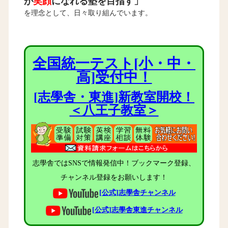
が
笑顔
になれる塾を目指す」
を理念として、日々取り組んでいます。
全国統一テスト[小・中・
高]受付中！
[志學舎・東進]新教室開校！
＜八王子教室＞
志學舎ではSNSで情報発信中！ブックマーク登録、
チャンネル登録をお願いします！
[公式]志學舎チャンネル
[公式]志學舎東進チャンネル