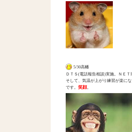
5/30高幡
ＤＴＳ(電話報告相談)実施。ＮＥ
そして、気温が上がり練習が楽にな
笑顔
です。
。