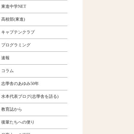
東進中学NET
高校部(東進)
キャプテンクラブ
プログラミング
速報
コラム
志學舎のあゆみ50年
水本代表ブログ(志學舎を語る)
教育誌から
後輩たちへの便り