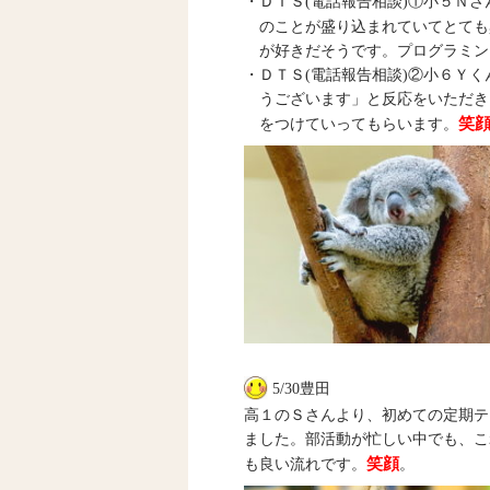
・ＤＴＳ(電話報告相談)①小５Ｎ
のことが盛り込まれていてとても
が好きだそうです。プログラミン
・ＤＴＳ(電話報告相談)②小６Ｙ
うございます」と反応をいただき
笑
をつけていってもらいます。
5/30豊田
高１のＳさんより、初めての定期テ
ました。部活動が忙しい中でも、こ
笑顔
も良い流れです。
。