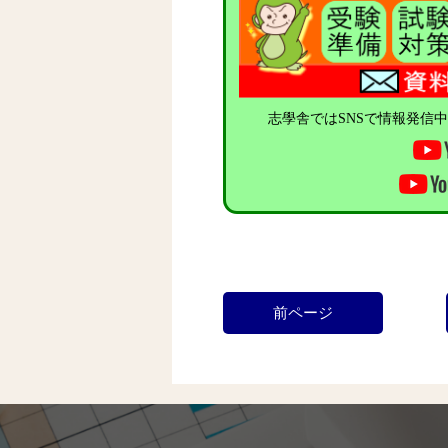
志學舎ではSNSで情報発信
前ページ