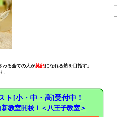
さわる全ての人が
笑顔
になれる塾を目指す」
す。
スト[小・中・高]受付中！
進]新教室開校！＜八王子教室＞